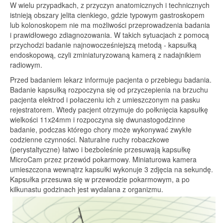
W wielu przypadkach, z przyczyn anatomicznych i technicznych
istnieją obszary jelita cienkiego, gdzie typowym gastroskopem
lub kolonoskopem nie ma możliwości przeprowadzenia badania
i prawidłowego zdiagnozowania. W takich sytuacjach z pomocą
przychodzi badanie najnowocześniejszą metodą - kapsułką
endoskopową, czyli zminiaturyzowaną kamerą z nadajnikiem
radiowym.
Przed badaniem lekarz informuje pacjenta o przebiegu badania.
Badanie kapsułką rozpoczyna się od przyczepienia na brzuchu
pacjenta elektrod i połaczeniu ich z umieszczonym na pasku
rejestratorem. Wtedy pacjent otrzymuje do połknięcia kapsułkę
wielkości 11x24mm i rozpoczyna się dwunastogodzinne
badanie, podczas którego chory może wykonywać zwykłe
codzienne czynności. Naturalne ruchy robaczkowe
(perystaltyczne) łatwo i bezboleśnie przesuwają kapsułkę
MicroCam przez przewód pokarmowy. Miniaturowa kamera
umieszczona wewnątrz kapsułki wykonuje 3 zdjęcia na sekundę.
Kapsułka przesuwa się w przewodzie pokarmowym, a po
kilkunastu godzinach jest wydalana z organizmu.