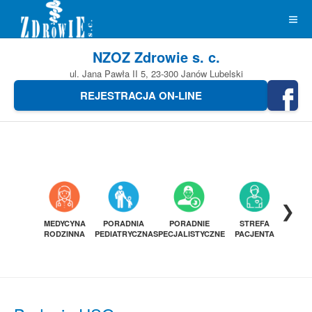
NZOZ Zdrowie s. c.
ul. Jana Pawła II 5, 23-300 Janów Lubelski
REJESTRACJA ON-LINE
❯
MEDYCYNA
PORADNIA
PORADNIE
STREFA
DIAGN
RODZINNA
PEDIATRYCZNA
SPECJALISTYCZNE
PACJENTA