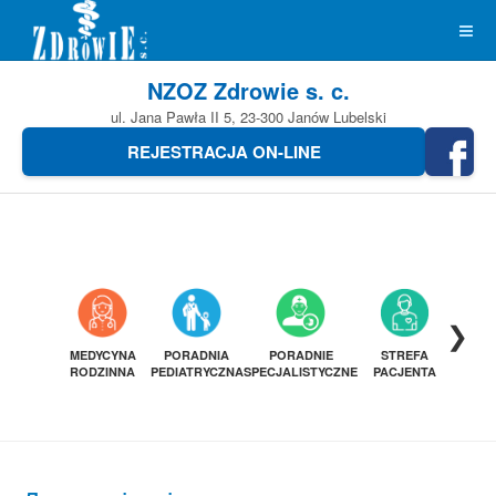
NZOZ Zdrowie s. c.
ul. Jana Pawła II 5, 23-300 Janów Lubelski
REJESTRACJA ON-LINE
❯
MEDYCYNA
PORADNIA
PORADNIE
STREFA
DIAGN
RODZINNA
PEDIATRYCZNA
SPECJALISTYCZNE
PACJENTA