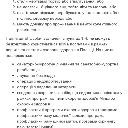
стали жертвами тортур або зґвалтування, або
не досягли 18-річного віку, тобто діти та молодь, або
є вагітними жінками, перебувають у стані пологів або в
післяпологовому періоді, або
мають довідку про проживання в центрі колективного
розміщення.
Пам'ятайте! Особи, зазначені в пунктах 1-4,
не можуть
безкоштовно користуватися всіма послугами в рамках
державної системи охорони здоров'я в Польщі. На них не
поширюються:
санаторно-курортне лікування та санаторно-курортна
реабілітація
лікування безпліддя
операції з ендопротезування
операції з видалення катаракти
введення лікарських засобів, що видаються пацієнтам у
рамках програм політики охорони здоров'я Міністра
охорони здоров'я
профілактичні програми охорони здоров'я (програма
профілактики раку молочної залози, програма
профілактики раку шийки матки, програма скринінгу
раку товстої кишки).