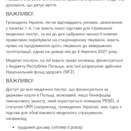
допомоги, що рятує життя.
ВАЖЛИВО!
Громадяни України, які не відповідають умовам, зазначеним
у пунктах 1-4, і не мають іншої підстави для отримання
медичних послуг, та які до дня набрання чинності новими
правилами перебували на стаціонарному лікуванні, мають
право на продовження цього лікування до завершення
госпіталізації, однак не довше ніж до 4 березня 2027 року.
Медичні послуги, на які мають право іноземці, фінансуються
з бюджету Республіки Польща, але їхні розрахунки здійснює
Національний фонд здоров'я (NFZ).
ВАЖЛИВО!
Доступ до всіх медичних послуг, що фінансуються за
державні кошти в Польщі, можливий, якщо бенефіціар
тимчасового захисту, який користується номером PESEL зі
статусом UKR (наприклад, громадянин України), має одну з
підстав для обов'язкового медичного страхування,
наприклад:
трудовий договір (umowa o pracę)