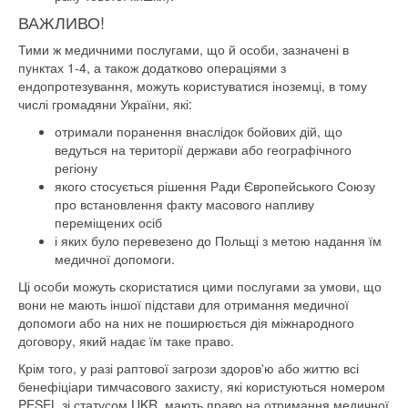
ВАЖЛИВО!
Тими ж медичними послугами, що й особи, зазначені в
пунктах 1-4, а також додатково операціями з
ендопротезування, можуть користуватися іноземці, в тому
числі громадяни України, які:
отримали поранення внаслідок бойових дій, що
ведуться на території держави або географічного
регіону
якого стосується рішення Ради Європейського Союзу
про встановлення факту масового напливу
переміщених осіб
і яких було перевезено до Польщі з метою надання їм
медичної допомоги.
Ці особи можуть скористатися цими послугами за умови, що
вони не мають іншої підстави для отримання медичної
допомоги або на них не поширюється дія міжнародного
договору, який надає їм таке право.
Крім того, у разі раптової загрози здоров'ю або життю всі
бенефіціари тимчасового захисту, які користуються номером
PESEL зі статусом UKR, мають право на отримання медичної