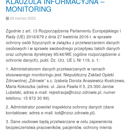
KLAUZULA INFORMACYJNA –
MONITORING
29 marzec 2022
Zgodnie z art. 13 Rozporządzenia Parlamentu Europejskiego i
Rady (UE) 2016/679 z dnia 27 kwietnia 2016 r. w sprawie
ochrony osób fizycznych w związku z przetwarzaniem danych
osobowych i w sprawie swobodnego przepływu takich danych
oraz uchylenia dyrektywy 95/46/WE (ogólne rozporządzenie o
ochronie danych), publ. Dz. Urz. UE L Nr 119, s. 1:
1. Administratorem danych przetwarzanych w ramach
stosowanego monitoringu jest: Niepubliczny Zakład Opieki
Zdrowotnej „Zdrowie” s.c. Izabela Dorota Anasiewicz-Kostrzewa,
Maria Kokoszka (adres: ul. Jana Pawła II 5, 23-300 Janów
Lubelski, adres e-mail:
rejestracja@nzoz-zdrowie.pl
, numer
telefonu: 15 872 30 99).
2. Administrator powołał inspektora ochrony danych (dane
kontaktowe: adres e-mail:
iod@nzoz-zdrowie.pl
).
3. Dane osobowe będą przetwarzane w celu zapewnienia
bezpieczeństwa pracowników, pacjentów, ochrony mienia