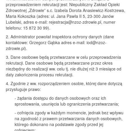
przeprowadzeniem rekrutacji jest: Niepubliczny Zakład Opieki
Zdrowotnej „Zdrowie” s.c. Izabela Dorota Anasiewicz-Kostrzewa,
Maria Kokoszka (adres: ul. Jana Pawła II 5, 23-300 Janów
Lubelski, adres e-mail:
rejestracja@nzoz-zdrowie.pl
, numer
telefonu: 15 872 30 99).
2. Administrator powołał inspektora ochrony danych (dane
kontaktowe: Grzegorz Gąbka adres e-mail:
iod@nzoz-
zdrowie.pl
).
3. Dane osobowe będą przetwarzane w celu przeprowadzenia
rekrutacji. Dane osobowe będą przetwarzane przez okres
niezbędny do realizacji ww. celu tj. nie dłużej niż 3 miesiące od
daty zakończenia procesu rekrutacji.
4. Zgodnie z ww. rozporządzeniem osobie, której dane dotyczą
przysługuje prawo:
- żądania dostępu do danych osobowych oraz ich
sprostowania, usunięcia lub ograniczenia przetwarzania;
- cofnięcia zgody w każdym momencie, jednak bez wpływu
na zgodność z prawem przetwarzania danych osobowych,
którego dokonano na podstawie zgody przed jej
cofnięciem;