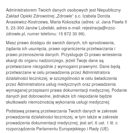
Administratorem Twoich danych osobowych jest Niepubliczny
Zakład Opieki Zdrowotnej „Zdrowie” s.c. Izabela Dorota
Anasiewicz-Kostrzewa, Maria Kokoszka (adres: ul. Jana Pawła II
5, 23-300 Janów Lubelski, adres e-mail:
rejestracja@nzoz-
zdrowie.pl
, numer telefonu: 15 872 30 99).
Masz prawo dostępu do swoich danych, ich sprostowania,
żądania ich usunięcia, prawo ograniczenia przetwarzania i
prawo przenoszenia danych. Przysługuje Ci prawo wniesienia
skargi do organu nadzorczego, jeżeli Twoje dane są
przetwarzane niezgodnie z wymogami prawnymi. Dane będą
przetwarzane w celu prowadzenia przez Administratora
działalności leczniczej, w szczególności w celu świadczenia
przez Administratora usług medycznych oraz prowadzenia
wymaganej przepisami prawa dokumentacji medycznej. Podanie
danych jest dobrowolne, jednakże ich niepodanie będzie
skutkowało niemożnością wykonania usługi medycznej.
Podstawą prawną przetwarzania Twoich danych w zakresie
prowadzenia działalności leczniczej, w tym także w zakresie
prowadzenia dokumentacji medycznej, jest art. 6 ust. 1 lit. c
rozporządzenia Parlamentu Europejskiego i Rady (UE)