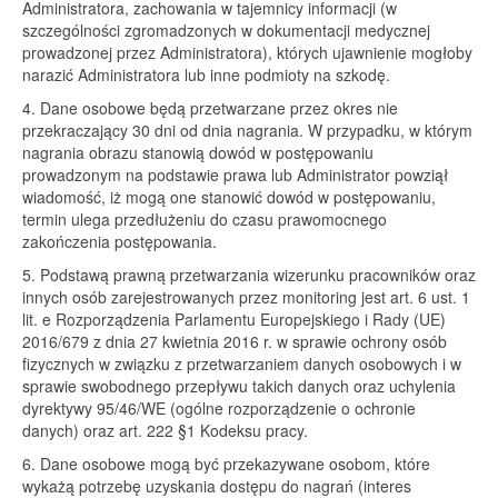
Administratora, zachowania w tajemnicy informacji (w
szczególności zgromadzonych w dokumentacji medycznej
prowadzonej przez Administratora), których ujawnienie mogłoby
narazić Administratora lub inne podmioty na szkodę.
4. Dane osobowe będą przetwarzane przez okres nie
przekraczający 30 dni od dnia nagrania. W przypadku, w którym
nagrania obrazu stanowią dowód w postępowaniu
prowadzonym na podstawie prawa lub Administrator powziął
wiadomość, iż mogą one stanowić dowód w postępowaniu,
termin ulega przedłużeniu do czasu prawomocnego
zakończenia postępowania.
5. Podstawą prawną przetwarzania wizerunku pracowników oraz
innych osób zarejestrowanych przez monitoring jest art. 6 ust. 1
lit. e Rozporządzenia Parlamentu Europejskiego i Rady (UE)
2016/679 z dnia 27 kwietnia 2016 r. w sprawie ochrony osób
fizycznych w związku z przetwarzaniem danych osobowych i w
sprawie swobodnego przepływu takich danych oraz uchylenia
dyrektywy 95/46/WE (ogólne rozporządzenie o ochronie
danych) oraz art. 222 §1 Kodeksu pracy.
6. Dane osobowe mogą być przekazywane osobom, które
wykażą potrzebę uzyskania dostępu do nagrań (interes