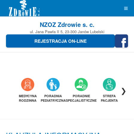
NZOZ Zdrowie s. c.
ul. Jana Pawła II 5, 23-300 Janów Lubelski
REJESTRACJA ON-LINE
❯
MEDYCYNA
PORADNIA
PORADNIE
STREFA
DIAGN
RODZINNA
PEDIATRYCZNA
SPECJALISTYCZNE
PACJENTA