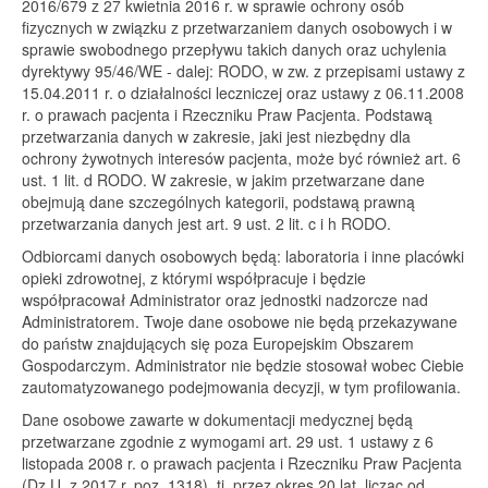
2016/679 z 27 kwietnia 2016 r. w sprawie ochrony osób
fizycznych w związku z przetwarzaniem danych osobowych i w
sprawie swobodnego przepływu takich danych oraz uchylenia
dyrektywy 95/46/WE - dalej: RODO, w zw. z przepisami ustawy z
15.04.2011 r. o działalności leczniczej oraz ustawy z 06.11.2008
r. o prawach pacjenta i Rzeczniku Praw Pacjenta. Podstawą
przetwarzania danych w zakresie, jaki jest niezbędny dla
ochrony żywotnych interesów pacjenta, może być również art. 6
ust. 1 lit. d RODO. W zakresie, w jakim przetwarzane dane
obejmują dane szczególnych kategorii, podstawą prawną
przetwarzania danych jest art. 9 ust. 2 lit. c i h RODO.
Odbiorcami danych osobowych będą: laboratoria i inne placówki
opieki zdrowotnej, z którymi współpracuje i będzie
współpracował Administrator oraz jednostki nadzorcze nad
Administratorem. Twoje dane osobowe nie będą przekazywane
do państw znajdujących się poza Europejskim Obszarem
Gospodarczym. Administrator nie będzie stosował wobec Ciebie
zautomatyzowanego podejmowania decyzji, w tym profilowania.
Dane osobowe zawarte w dokumentacji medycznej będą
przetwarzane zgodnie z wymogami art. 29 ust. 1 ustawy z 6
listopada 2008 r. o prawach pacjenta i Rzeczniku Praw Pacjenta
(Dz.U. z 2017 r. poz. 1318), tj. przez okres 20 lat, licząc od