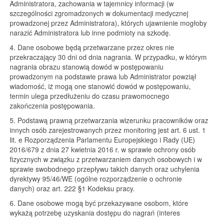
Administratora, zachowania w tajemnicy informacji (w
szczególności zgromadzonych w dokumentacji medycznej
prowadzonej przez Administratora), których ujawnienie mogłoby
narazić Administratora lub inne podmioty na szkodę.
4. Dane osobowe będą przetwarzane przez okres nie
przekraczający 30 dni od dnia nagrania. W przypadku, w którym
nagrania obrazu stanowią dowód w postępowaniu
prowadzonym na podstawie prawa lub Administrator powziął
wiadomość, iż mogą one stanowić dowód w postępowaniu,
termin ulega przedłużeniu do czasu prawomocnego
zakończenia postępowania.
5. Podstawą prawną przetwarzania wizerunku pracowników oraz
innych osób zarejestrowanych przez monitoring jest art. 6 ust. 1
lit. e Rozporządzenia Parlamentu Europejskiego i Rady (UE)
2016/679 z dnia 27 kwietnia 2016 r. w sprawie ochrony osób
fizycznych w związku z przetwarzaniem danych osobowych i w
sprawie swobodnego przepływu takich danych oraz uchylenia
dyrektywy 95/46/WE (ogólne rozporządzenie o ochronie
danych) oraz art. 222 §1 Kodeksu pracy.
6. Dane osobowe mogą być przekazywane osobom, które
wykażą potrzebę uzyskania dostępu do nagrań (interes