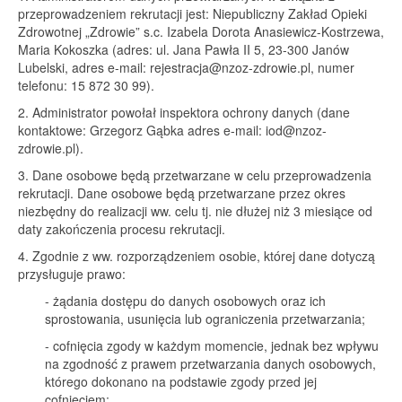
przeprowadzeniem rekrutacji jest: Niepubliczny Zakład Opieki
Zdrowotnej „Zdrowie” s.c. Izabela Dorota Anasiewicz-Kostrzewa,
Maria Kokoszka (adres: ul. Jana Pawła II 5, 23-300 Janów
Lubelski, adres e-mail:
rejestracja@nzoz-zdrowie.pl
, numer
telefonu: 15 872 30 99).
2. Administrator powołał inspektora ochrony danych (dane
kontaktowe: Grzegorz Gąbka adres e-mail:
iod@nzoz-
zdrowie.pl
).
3. Dane osobowe będą przetwarzane w celu przeprowadzenia
rekrutacji. Dane osobowe będą przetwarzane przez okres
niezbędny do realizacji ww. celu tj. nie dłużej niż 3 miesiące od
daty zakończenia procesu rekrutacji.
4. Zgodnie z ww. rozporządzeniem osobie, której dane dotyczą
przysługuje prawo:
- żądania dostępu do danych osobowych oraz ich
sprostowania, usunięcia lub ograniczenia przetwarzania;
- cofnięcia zgody w każdym momencie, jednak bez wpływu
na zgodność z prawem przetwarzania danych osobowych,
którego dokonano na podstawie zgody przed jej
cofnięciem;