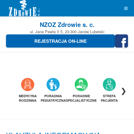
NZOZ Zdrowie s. c.
ul. Jana Pawła II 5, 23-300 Janów Lubelski
REJESTRACJA ON-LINE
❯
MEDYCYNA
PORADNIA
PORADNIE
STREFA
DIAGN
RODZINNA
PEDIATRYCZNA
SPECJALISTYCZNE
PACJENTA