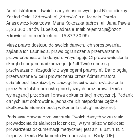
Administratorem Twoich danych osobowych jest Niepubliczny
Zakład Opieki Zdrowotnej „Zdrowie” s.c. Izabela Dorota
Anasiewicz-Kostrzewa, Maria Kokoszka (adres: ul. Jana Pawła II
5, 23-300 Janów Lubelski, adres e-mail:
rejestracja@nzoz-
zdrowie.pl
, numer telefonu: 15 872 30 99).
Masz prawo dostępu do swoich danych, ich sprostowania,
żądania ich usunięcia, prawo ograniczenia przetwarzania i
prawo przenoszenia danych. Przysługuje Ci prawo wniesienia
skargi do organu nadzorczego, jeżeli Twoje dane są
przetwarzane niezgodnie z wymogami prawnymi. Dane będą
przetwarzane w celu prowadzenia przez Administratora
działalności leczniczej, w szczególności w celu świadczenia
przez Administratora usług medycznych oraz prowadzenia
wymaganej przepisami prawa dokumentacji medycznej. Podanie
danych jest dobrowolne, jednakże ich niepodanie będzie
skutkowało niemożnością wykonania usługi medycznej.
Podstawą prawną przetwarzania Twoich danych w zakresie
prowadzenia działalności leczniczej, w tym także w zakresie
prowadzenia dokumentacji medycznej, jest art. 6 ust. 1 lit. c
rozporządzenia Parlamentu Europejskiego i Rady (UE)