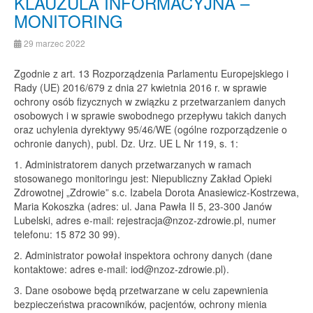
KLAUZULA INFORMACYJNA –
MONITORING
29 marzec 2022
Zgodnie z art. 13 Rozporządzenia Parlamentu Europejskiego i
Rady (UE) 2016/679 z dnia 27 kwietnia 2016 r. w sprawie
ochrony osób fizycznych w związku z przetwarzaniem danych
osobowych i w sprawie swobodnego przepływu takich danych
oraz uchylenia dyrektywy 95/46/WE (ogólne rozporządzenie o
ochronie danych), publ. Dz. Urz. UE L Nr 119, s. 1:
1. Administratorem danych przetwarzanych w ramach
stosowanego monitoringu jest: Niepubliczny Zakład Opieki
Zdrowotnej „Zdrowie” s.c. Izabela Dorota Anasiewicz-Kostrzewa,
Maria Kokoszka (adres: ul. Jana Pawła II 5, 23-300 Janów
Lubelski, adres e-mail:
rejestracja@nzoz-zdrowie.pl
, numer
telefonu: 15 872 30 99).
2. Administrator powołał inspektora ochrony danych (dane
kontaktowe: adres e-mail:
iod@nzoz-zdrowie.pl
).
3. Dane osobowe będą przetwarzane w celu zapewnienia
bezpieczeństwa pracowników, pacjentów, ochrony mienia