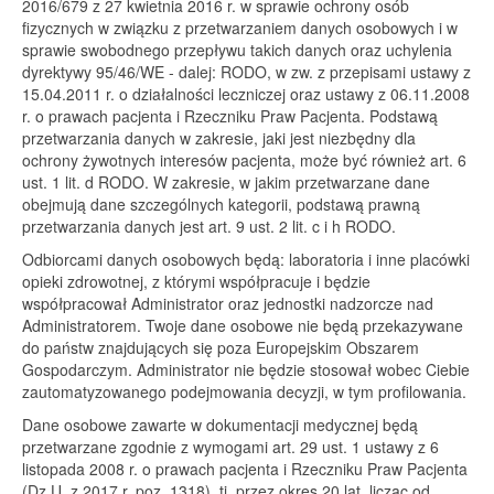
2016/679 z 27 kwietnia 2016 r. w sprawie ochrony osób
fizycznych w związku z przetwarzaniem danych osobowych i w
sprawie swobodnego przepływu takich danych oraz uchylenia
dyrektywy 95/46/WE - dalej: RODO, w zw. z przepisami ustawy z
15.04.2011 r. o działalności leczniczej oraz ustawy z 06.11.2008
r. o prawach pacjenta i Rzeczniku Praw Pacjenta. Podstawą
przetwarzania danych w zakresie, jaki jest niezbędny dla
ochrony żywotnych interesów pacjenta, może być również art. 6
ust. 1 lit. d RODO. W zakresie, w jakim przetwarzane dane
obejmują dane szczególnych kategorii, podstawą prawną
przetwarzania danych jest art. 9 ust. 2 lit. c i h RODO.
Odbiorcami danych osobowych będą: laboratoria i inne placówki
opieki zdrowotnej, z którymi współpracuje i będzie
współpracował Administrator oraz jednostki nadzorcze nad
Administratorem. Twoje dane osobowe nie będą przekazywane
do państw znajdujących się poza Europejskim Obszarem
Gospodarczym. Administrator nie będzie stosował wobec Ciebie
zautomatyzowanego podejmowania decyzji, w tym profilowania.
Dane osobowe zawarte w dokumentacji medycznej będą
przetwarzane zgodnie z wymogami art. 29 ust. 1 ustawy z 6
listopada 2008 r. o prawach pacjenta i Rzeczniku Praw Pacjenta
(Dz.U. z 2017 r. poz. 1318), tj. przez okres 20 lat, licząc od